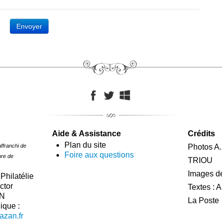
Envoyer
Aide & Assistance
Crédits
Plan du site
affranchi de
Photos A.
Foire aux questions
bre de
TRIOU
Images de
Philatélie
ctor
Textes : 
AN
La Poste
ique :
zan.fr