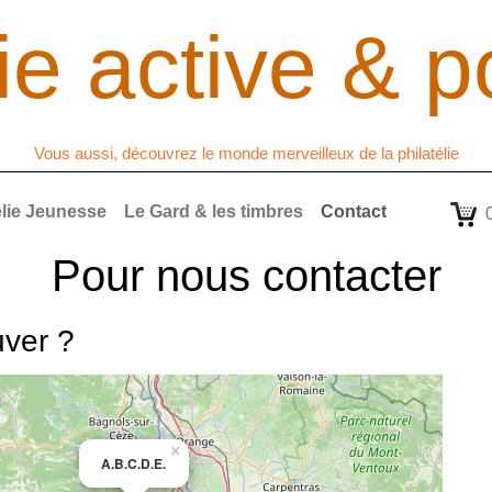
lie
active & p
Vous aussi, découvrez le monde merveilleux de la philatélie
télie Jeunesse
Le Gard & les timbres
Contact
Pour nous contacter
uver ?
×
A.B.C.D.E.