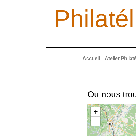
Philaté
Accueil
Atelier Phila
Ou nous tro
+
−