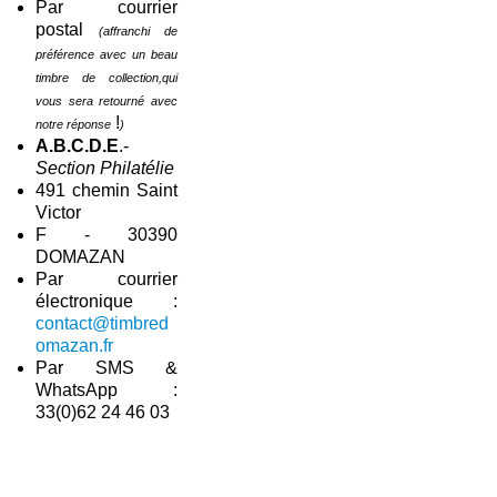
Par courrier
postal
(affranchi de
préférence avec un beau
timbre de collection,qui
vous sera retourné avec
!
notre réponse
)
A.B.C.D.E
.-
Section Philatélie
491 chemin Saint
Victor
F - 30390
DOMAZAN
Par courrier
électronique :
contact@timbred
omazan.fr
Par SMS &
WhatsApp :
33(0)62 24 46 03